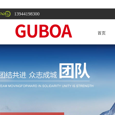
13944198300
首页