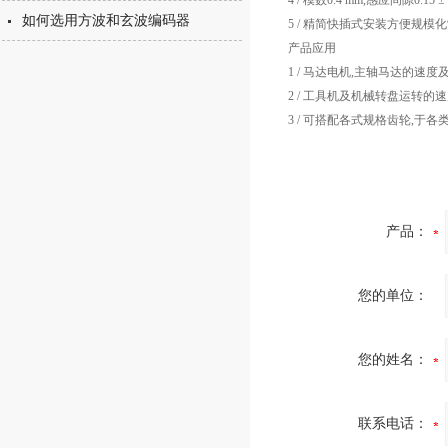
4 / 模数0.4 mm,感应间隙0.15 ± 
如何选用方波和玄波编码器
5 / 精简快插式安装方便规模
产品应用
1 / 马达电机,主轴马达的速度
2 / 工具机及机械转盘运转的
3 / 可搭配各式规格齿轮,于
产品：
您的单位：
您的姓名：
联系电话：