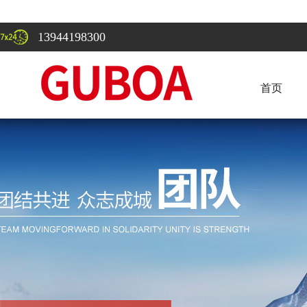
13944198300
首页