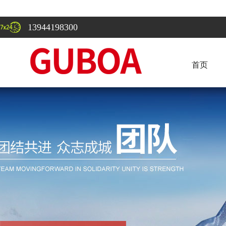
13944198300
首页