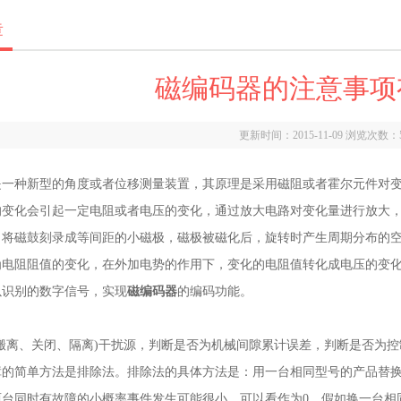
章
磁编码器的注意事项
更新时间：2015-11-09 浏览次数：
是一种新型的角度或者位移测量装置，其原理是采用磁阻或者霍尔元件对
的变化会引起一定电阻或者电压的变化，通过放大电路对变化量进行放大
。将磁鼓刻录成等间距的小磁极，磁极被磁化后，旋转时产生周期分布的
为电阻阻值的变化，在外加电势的作用下，变化的电阻值转化成电压的变
以识别的数字信号，实现
磁编码器
的编码功能。
搬离、关闭、隔离)干扰源，判断是否为机械间隙累计误差，判断是否为控
障的简单方法是排除法。排除法的具体方法是：用一台相同型号的产品替
两台同时有故障的小概率事件发生可能很小，可以看作为0。假如换一台相