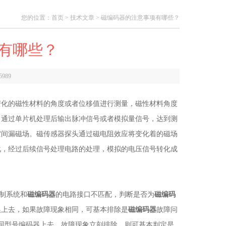
您的位置：
首页
>
技术文章
> 磁编码器的注意事项有哪些？
有哪些？
5989
变化的磁性材料的角度或者位移值进行测量，磁性材料角度
，通过单片机处理后输出脉冲信号或者模拟量信号，达到测
空间漏磁场。磁传感器探头通过磁电阻效应将变化着的磁场
化，经过后续信号处理电路的处理，模拟的电压信号转化成
制系统和
磁编码器
的电路接口不匹配，判断是否为
磁编码
换上去，如果故障现象相同，可基本排除是
磁编码器
故障问
同型号编码器上去，故障现象立刻排除，则可基本判定是