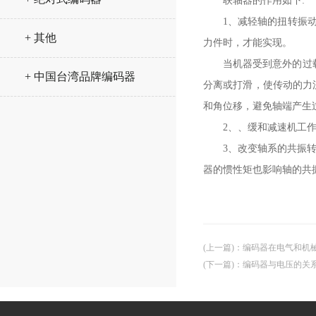
联轴器的作用如下
:
1
、减轻轴的扭转振
+ 其他
力件时，才能实现。
当机器受到意外的过
+ 中国台湾品牌编码器
分离或打滑，使传动的力
和角位移，避免轴端产生
2
、、缓和减速机工
3
、改变轴系的共振
器的惯性矩也影响轴的共
(上一篇)
：
编码器在电气和机
(下一篇)
：
编码器与电压的关