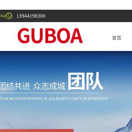
13944198300
首页