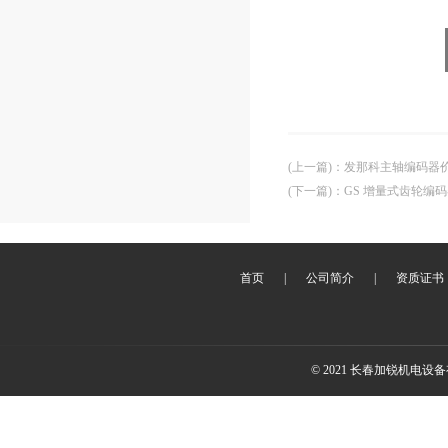
(上一篇)
：
发那科主轴编码器
(下一篇)
：
GS 增量式齿轮编
首页
|
公司简介
|
资质证书
© 2021 长春加锐机电