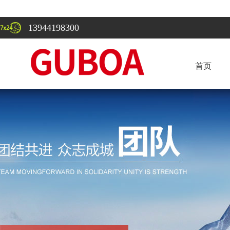
13944198300
首页