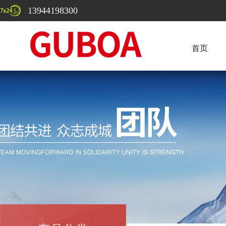
13944198300
首页