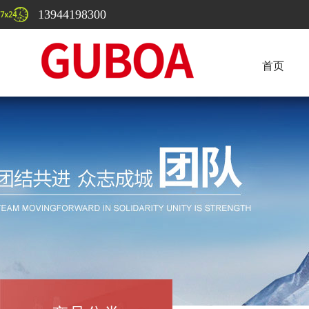
13944198300
首页