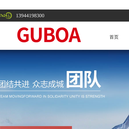
13944198300
首页