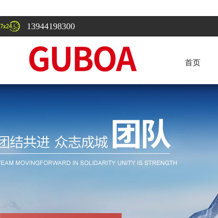
13944198300
首页