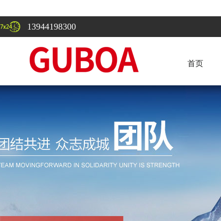
13944198300
首页