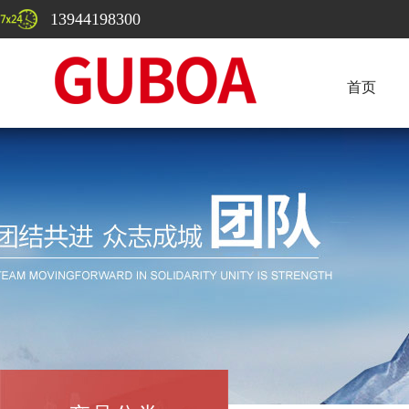
13944198300
首页