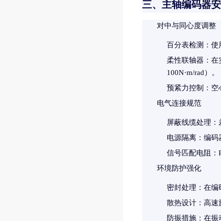
三、主轴编码器安
对中与同心度调整
百分表检测
：使
柔性联轴器
：在
100N·m/rad）。
预紧力控制
：空
电气连接规范
屏蔽线缆处理
：
电源隔离
：编码
信号匹配电阻
：
环境防护强化
密封处理
：在编
散热设计
：高速
防振措施
：在振