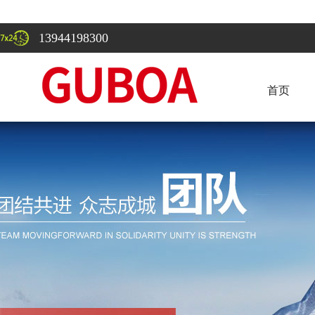
13944198300
首页