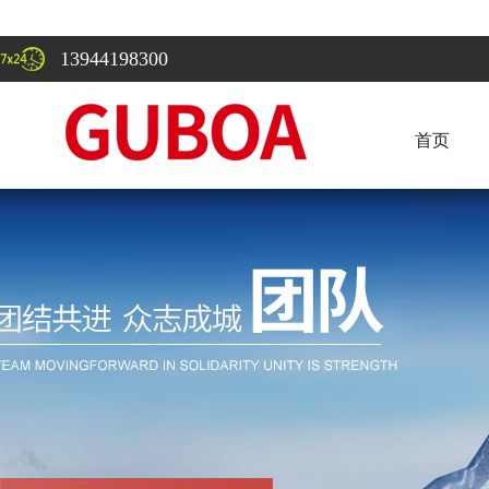
13944198300
首页