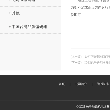
通过上述调整,你会发
力矩不足或正反方向运行
+ 其他
位即可.
+ 中国台湾品牌编码器
(上一篇)
：
如何正确安装西门
(下一篇)
：
IDE3信号分割器
首页
|
公司简介
|
资质证书
© 2021 长春加锐机电