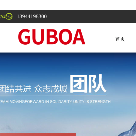
13944198300
首页