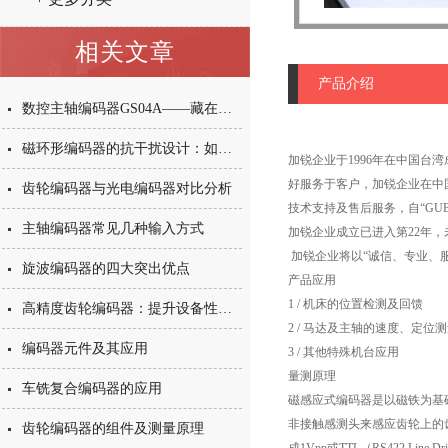
相关文章
产品介绍
数控主轴编码器GS04A——藏在机床里的“速度与位置管家”
磁环形编码器的抗干扰设计：如何应对强磁场、油污与振动挑战？
加锐企业于
1996
年在中国台湾
好服务于客户，加锐企业在中
齿轮编码器与光电编码器对比分析
技术支持及售后服务，自“
GU
主轴编码器常见几种输入方式
加锐企业成立已进入第
22
年，
加锐企业将以“诚信、专业、
旋波编码器的四大突出优点
产品应用
1 /
机床的位置检测及回馈
高精度齿轮编码器：提升设备性能的秘诀
2 /
马达及主轴的速度、定位测
编码器元件及其应用
3 /
其他特殊机台应用
量测原理
车铣复合编码器的应用
磁感应式编码器是以磁铁为基
非接触感测头来感应齿轮上的
齿轮编码器的组件及测量原理