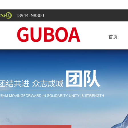
13944198300
首页