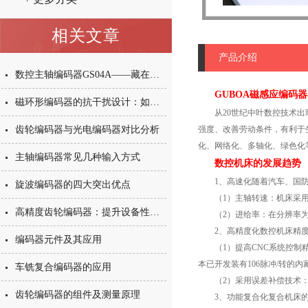
相关文章
产品介绍
数控主轴编码器GS04A——藏在机床里的“速度与位置管家”
GUBOA磁感应编码
磁环形编码器的抗干扰设计：如何应对强磁场、油污与振动挑战？
从20世纪中叶数控技术出现
齿轮编码器与光电编码器对比分析
强度、改善劳动条件，有利于
化、网络化、多轴化、绿色化
主轴编码器常见几种输入方式
数控机床的发展趋势
1、高速化随着汽车、国防
旋波编码器的四大突出优点
（1）主轴转速：机床采用电主
高精度齿轮编码器：提升设备性能的秘诀
（2）进给率：在分辨率为0.0
2、高精度化数控机床精度的
编码器元件及其应用
（1）提高CNC系统控制精
本已开发装有106脉冲/转的
车铣复合编码器的应用
（2）采用误差补偿技术：采
齿轮编码器的组件及测量原理
3、功能复合化复合机床的含