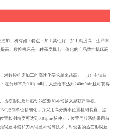
方波（TTL）
数控加工机有如下特点：加工柔性好，加工精度高，生产率
的提高。数控机床是一种高度机电一体化的产品数控机床高
，
，对数控机床加工的高速化要求越来越高。 （1）主轴转
：在分辨率为0.01μm时，大进给率达到240m/min且可获得
度、热变形以及对振动的监测和补偿越来越获得重视。
CNC控制单位精细化，并采用高分辨率位置检测装置，提
置检测精度可达到0.01μm/脉冲），位置伺服系统采用前
螺距误差补偿和刀具误差补偿等技术，对设备的热变形误差