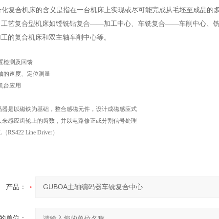
复合化复合机床的含义是指在一台机床上实现或尽可能完成从毛坯至成品的
。工艺复合型机床如镗铣钻复合——加工中心、车铣复合——车削中心、
加工的复合机床和双主轴车削中心等。
置检测及回馈
轴的速度、定位测量
机台应用
码器是以磁铁为基础，整合感磁元件，设计成磁感应式
头来感应齿轮上的齿数，并以电路修正或分割信号处理
L
（
RS422 Line Driver
）
产品：
的单位：