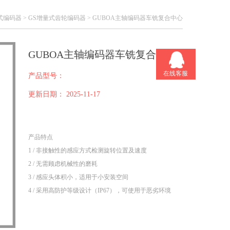
式编码器
>
GS增量式齿轮编码器
> GUBOA主轴编码器车铣复合中心
GUBOA主轴编码器车铣复合中心
在线客服
产品型号：
更新日期：
2025-11-17
产品特点
1 / 非接触性的感应方式检测旋转位置及速度
2 / 无需顾虑机械性的磨耗
3 / 感应头体积小，适用于小安装空间
4 / 采用高防护等级设计（IP67），可使用于恶劣环境
5 / 量测齿轮规格模数0.4及0.5mm
6 / 0-500KHz高响频输出，输出信号有弦波（1Vpp）及