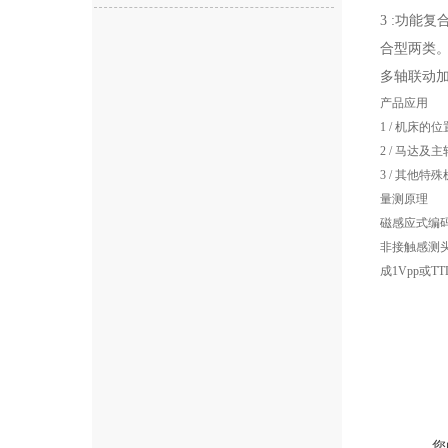
3 :功能
合型两类
多轴联动
产品应用
1 /
机床的位
2 /
马达及主
3 /
其他特殊
量测原理
磁感应式编
非接触感测
成
1Vpp
或
TT
您