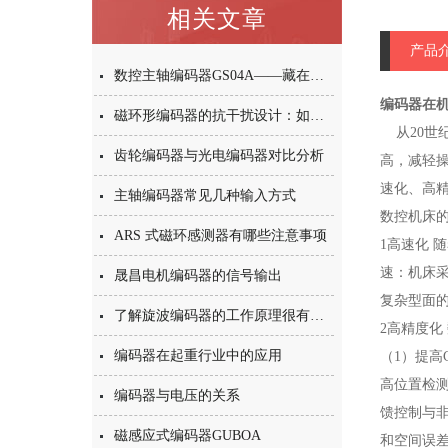
相关文章
产品
数控主轴编码器GS04A——藏在机床里的“速度与位置管家”
编码器在
磁环形编码器的抗干扰设计：如何应对强磁场、油污与振动挑战？
从20世
齿轮编码器与光电编码器对比分析
高，减轻
速化、高
主轴编码器常见几种输入方式
数控机床
ARS 式磁环感测器有哪些注意事项
1高速化 
速：机床采
晟昌电机编码器的信号输出
复杂型面
了解旋波编码器的工作原理很有必要
2高精度
编码器在起重行业中的应用
（1）提高
高位置检测
编码器与电压的关系
馈控制与
磁感应式编码器GUBOA
和空间误