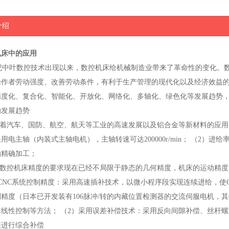
介绍
机床中的应用
纪中叶数控技术出现以来，数控机床给机械制造业带来了革命性的变化。
操作者劳动强度、改善劳动条件，有利于生产管理的现代化以及经济效益
精度化、复合化、智能化、开放化、网络化、多轴化、绿色化等发展趋势
的发展趋势
随着汽车、国防、航空、航天等工业的高速发展以及铝合金等新材料的应用
用电主轴（内装式主轴电机），主轴转速可达200000r/min； （2）进给率
的精确加工；
化 数控机床精度的要求现在已经不局限于静态的几何精度，机床的运动精
CNC系统控制精度：采用高速插补技术，以微小程序段实现连续进给，使
精度（日本已开发装有106脉冲/转的内藏位置检测器的交流伺服电机，其位
非线性控制等方法； （2）采用误差补偿技术：采用反向间隙补偿、丝杆
差进行综合补偿