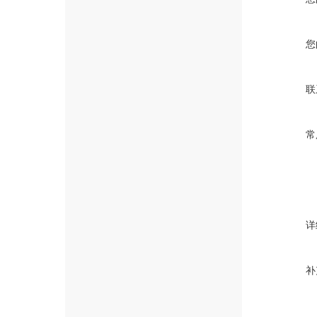
您
联
常
详
补