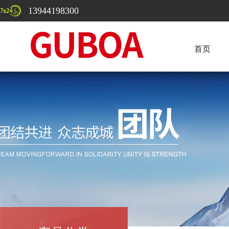
13944198300
首页