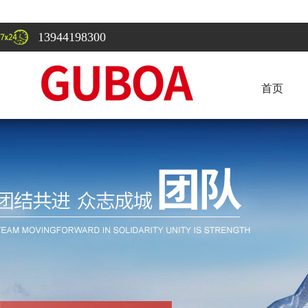
13944198300
首页