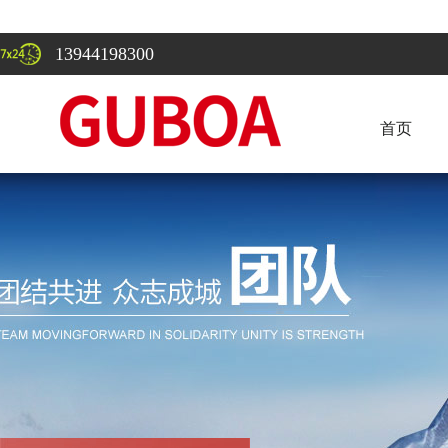
13944198300
首页